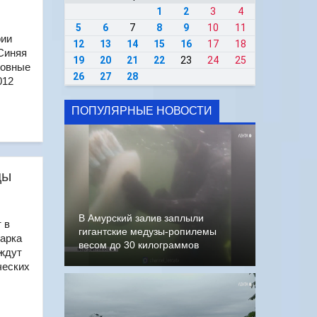
1
2
3
4
5
6
7
8
9
10
11
рии
12
13
14
15
16
17
18
Синяя
19
20
21
22
23
24
25
новные
26
27
28
012
ПОПУЛЯРНЫЕ НОВОСТИ
цы
В Амурский залив заплыли
 в
гигантские медузы-ропилемы
парка
весом до 30 килограммов
 ждут
ческих