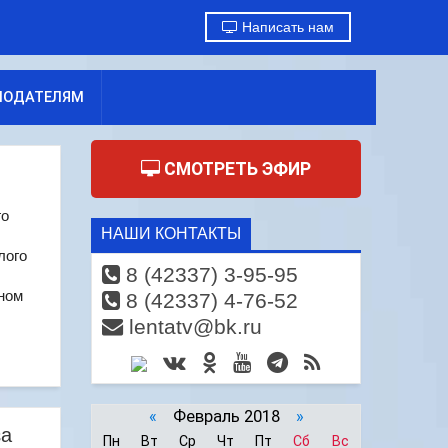
Написать нам
МОДАТЕЛЯМ
СМОТРЕТЬ ЭФИР
го
НАШИ КОНТАКТЫ
лого
8 (42337) 3-95-95
нном
8 (42337) 4-76-52
lentatv@bk.ru
«
Февраль 2018
»
за
Пн
Вт
Ср
Чт
Пт
Сб
Вс