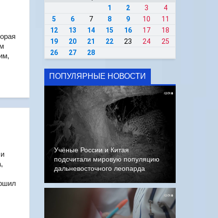
1
2
3
4
5
6
7
8
9
10
11
12
13
14
15
16
17
18
торая
19
20
21
22
23
24
25
ом
26
27
28
им,
ПОПУЛЯРНЫЕ НОВОСТИ
Учёные России и Китая
ли
подсчитали мировую популяцию
,
дальневосточного леопарда
ершил