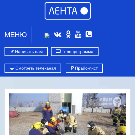
МЕНЮ
Написать нам
Телепрограмма
Смотреть телеканал
Прайс-лист