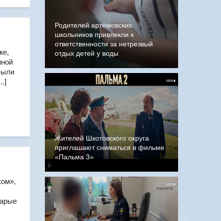
Родителей артёмовских
школьников привлекли к
ответственности за нетрезвый
же,
отдых детей у воды
иной
были
.]
Жителей Шкотовского округа
приглашают сниматься в фильме
«Пальма 3»
ком»,
тарые