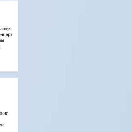
наших
онцерт
ры
я
ении
ии