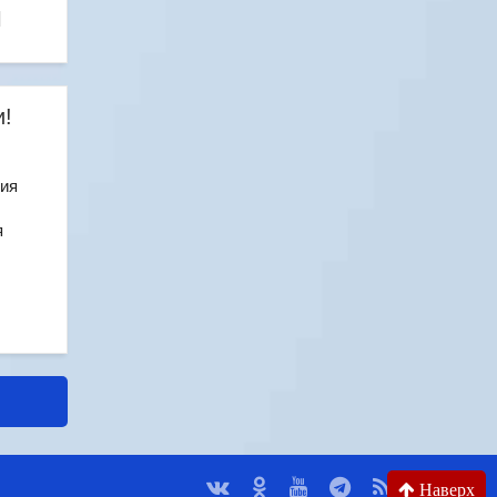
]
и!
ния
я
Наверх