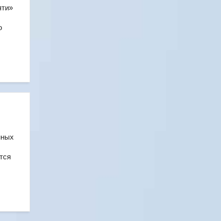
яти»
о
нных
тся