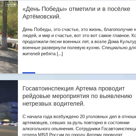
«День Победы» отметили и в посёлке
Артёмовский.
День Победы, это счастье, это жизнь, благополучие 
людей, и мир и счастье, вот это вот самое главное. К
продолжили песни военных лет, а возле Дома Культу
военные развернули полевую кухню. Специально дл
жителей ребята [...]
Госавтоинспекция Артема проводит
рейдовые мероприятия по выявлению
нетрезвых водителей.
С начала года возбуждено 20 уголовных дел в отнош
артемовцев, севших за руль повторно в состоянии
алкогольного опьянения. Сотрудники Госавтоинспекц
отдела МВД России по городу Артему проводят