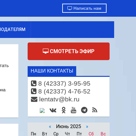
Написать нам
МОДАТЕЛЯМ
СМОТРЕТЬ ЭФИР
тать
НАШИ КОНТАКТЫ
8 (42337) 3-95-95
она
8 (42337) 4-76-52
lentatv@bk.ru
«
Июнь 2025
»
Пн
Вт
Ср
Чт
Пт
Сб
Вс