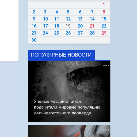
1
2
3
4
5
6
7
8
9
10
11
12
13
14
15
16
17
18
19
20
21
22
23
24
25
26
27
28
29
30
ПОПУЛЯРНЫЕ НОВОСТИ
Учёные России и Китая
подсчитали мировую популяцию
дальневосточного леопарда