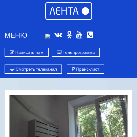
МЕНЮ
Написать нам
Телепрограмма
Смотреть телеканал
Прайс-лист