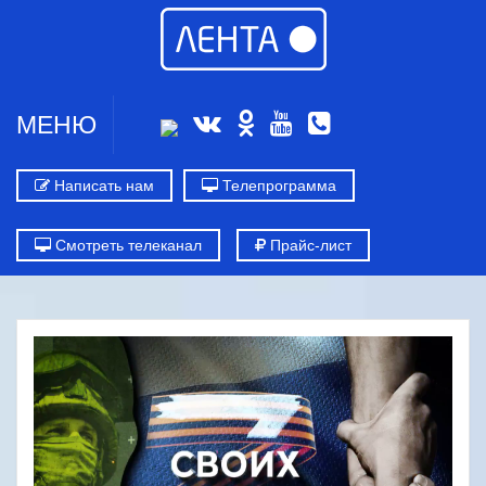
МЕНЮ
Написать нам
Телепрограмма
Смотреть телеканал
Прайс-лист