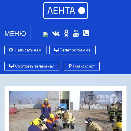
МЕНЮ
Написать нам
Телепрограмма
Смотреть телеканал
Прайс-лист