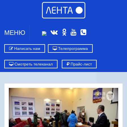
МЕНЮ
Написать нам
Телепрограмма
Смотреть телеканал
Прайс-лист