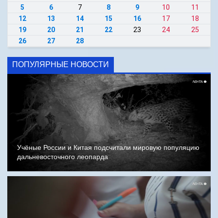
5
6
7
8
9
10
11
12
13
14
15
16
17
18
19
20
21
22
23
24
25
26
27
28
ПОПУЛЯРНЫЕ НОВОСТИ
Учёные России и Китая подсчитали мировую популяцию
дальневосточного леопарда