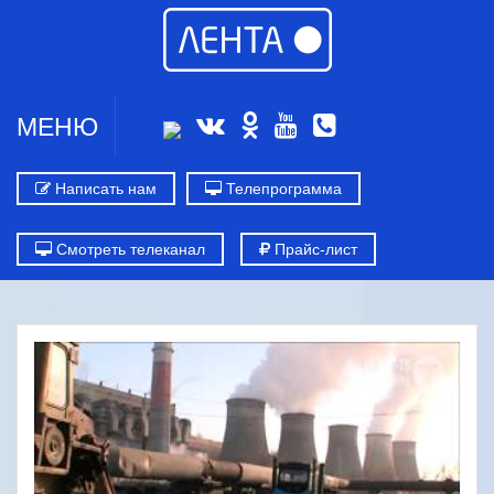
МЕНЮ
Написать нам
Телепрограмма
Смотреть телеканал
Прайс-лист