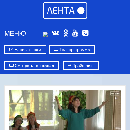
МЕНЮ
Написать нам
Телепрограмма
Смотреть телеканал
Прайс-лист