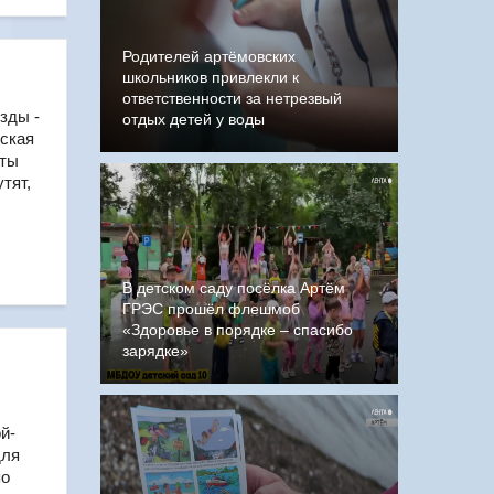
Родителей артёмовских
школьников привлекли к
ответственности за нетрезвый
зды -
отдых детей у воды
рская
сты
тят,
В детском саду посёлка Артём
ГРЭС прошёл флешмоб
«Здоровье в порядке – спасибо
зарядке»
й-
для
по