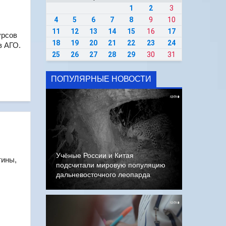
1
2
3
4
5
6
7
8
9
10
11
12
13
14
15
16
17
урсов
18
19
20
21
22
23
24
в АГО.
25
26
27
28
29
30
31
ПОПУЛЯРНЫЕ НОВОСТИ
Учёные России и Китая
тины,
подсчитали мировую популяцию
дальневосточного леопарда