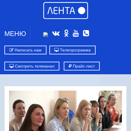
МЕНЮ
Написать нам
Телепрограмма
Смотреть телеканал
Прайс-лист