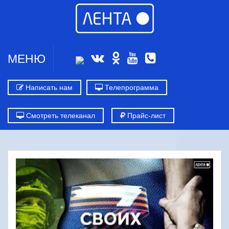
МЕНЮ
Написать нам
Телепрограмма
Смотреть телеканал
Прайс-лист