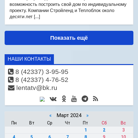
возможность построить свой дом по индивидуальному
проекту. Компании Стройленд и Теплоблок около
десяти лет [...]
Показать ещё
НАШИ КОНТАКТЫ
8 (42337) 3-95-95
8 (42337) 4-76-52
lentatv@bk.ru
«
Март 2024
»
Пн
Вт
Ср
Чт
Пт
Сб
Вс
1
2
3
4
5
6
7
8
9
10