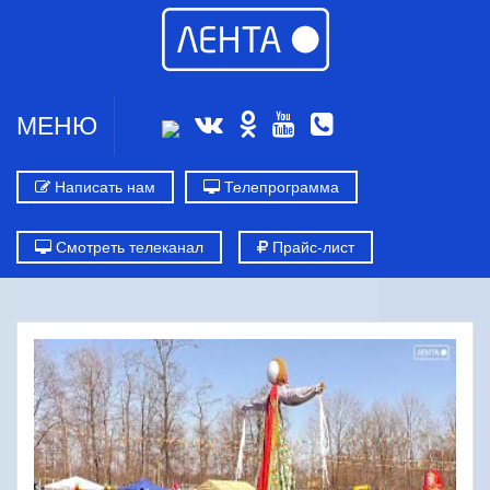
МЕНЮ
Написать нам
Телепрограмма
Смотреть телеканал
Прайс-лист