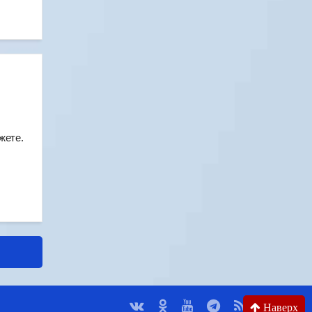
южете.
Наверх