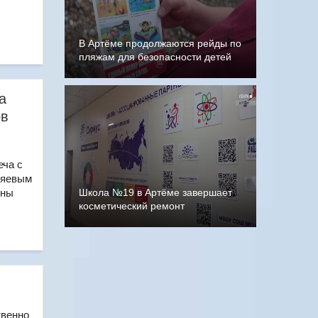
В Артёме продолжаются рейды по
пляжам для безопасности детей
а
ов
еча с
ляевым
ены
Школа №19 в Артёме завершает
косметический ремонт
твенно