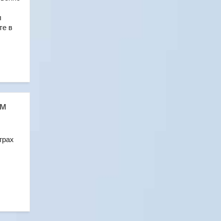
л
те в
им
грах