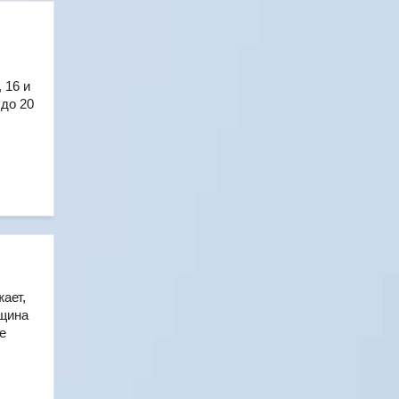
 16 и
 до 20
ает,
нщина
е