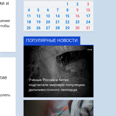
ми и
1
2
3
4
5
6
7
8
9
10
11
12
13
14
15
16
17
шения
18
19
20
21
22
23
24
чтобы
25
26
27
28
29
30
31
ПОПУЛЯРНЫЕ НОВОСТИ
тие
Учёные России и Китая
подсчитали мировую популяцию
дальневосточного леопарда
долеть