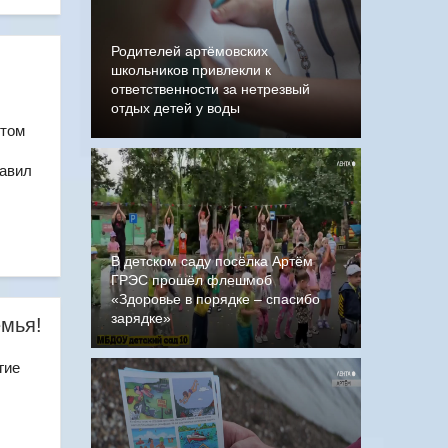
Родителей артёмовских
школьников привлекли к
ответственности за нетрезвый
отдых детей у воды
этом
равил
В детском саду посёлка Артём
ГРЭС прошёл флешмоб
«Здоровье в порядке – спасибо
зарядке»
емья!
гие