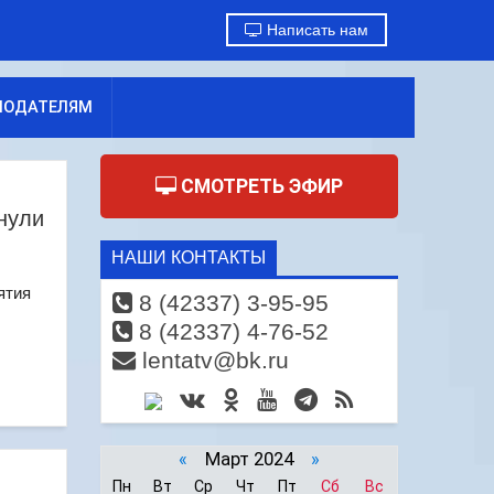
Написать нам
МОДАТЕЛЯМ
СМОТРЕТЬ ЭФИР
нули
НАШИ КОНТАКТЫ
ятия
8 (42337) 3-95-95
8 (42337) 4-76-52
lentatv@bk.ru
«
Март 2024
»
Пн
Вт
Ср
Чт
Пт
Сб
Вс