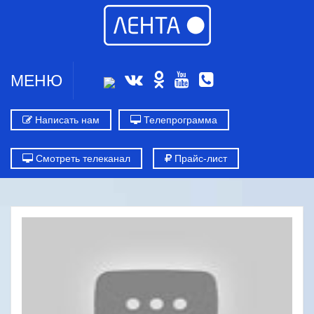
МЕНЮ
Написать нам
Телепрограмма
Смотреть телеканал
Прайс-лист