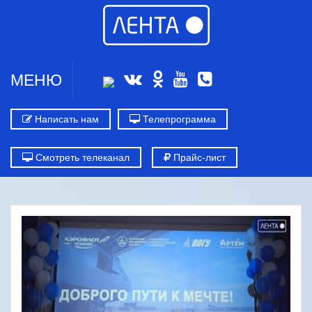
МЕНЮ
Написать нам
Телепрограмма
Смотреть телеканал
Прайс-лист