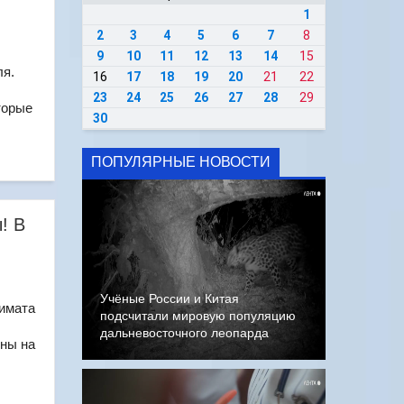
1
2
3
4
5
6
7
8
9
10
11
12
13
14
15
ля.
16
17
18
19
20
21
22
23
24
25
26
27
28
29
торые
30
ПОПУЛЯРНЫЕ НОВОСТИ
! В
Учёные России и Китая
лимата
подсчитали мировую популяцию
дальневосточного леопарда
ены на