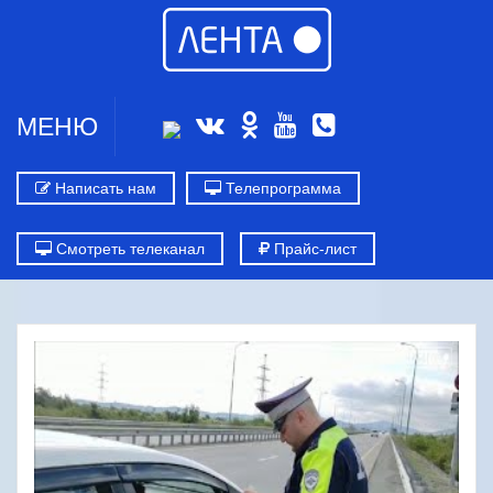
МЕНЮ
Написать нам
Телепрограмма
Смотреть телеканал
Прайс-лист