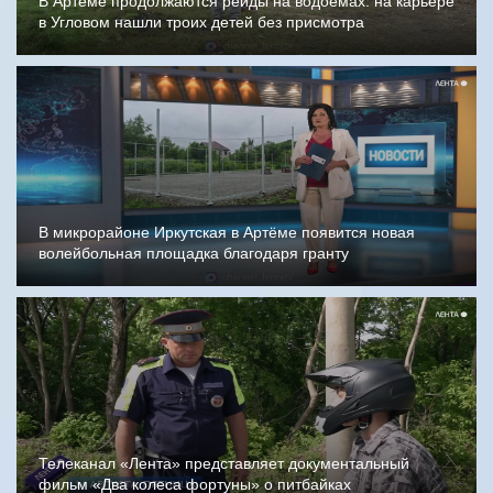
В Артёме продолжаются рейды на водоёмах: на карьере
в Угловом нашли троих детей без присмотра
В микрорайоне Иркутская в Артёме появится новая
волейбольная площадка благодаря гранту
Телеканал «Лента» представляет документальный
фильм «Два колеса фортуны» о питбайках